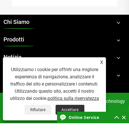
Chi Siamo
Prodotti
Notizia
X
Utilizziamo i cookie per offrirti una migliore
Contattaci
esperienza di navigazione, analizzare il
traffico del sito e personalizzare i contenuti.
Utilizzando questo sito, accetti il ​​nostro
utilizzo dei cookie.
politica sulla riservatezza
Copyright © 2024 Suzhou Accom New Material Technology
Co., Ltd. Tutti i diritti riservati.
Rifiutare
Accettare




Links
Sitemap
RSS
XML
Online Service
politica sulla riservatezza