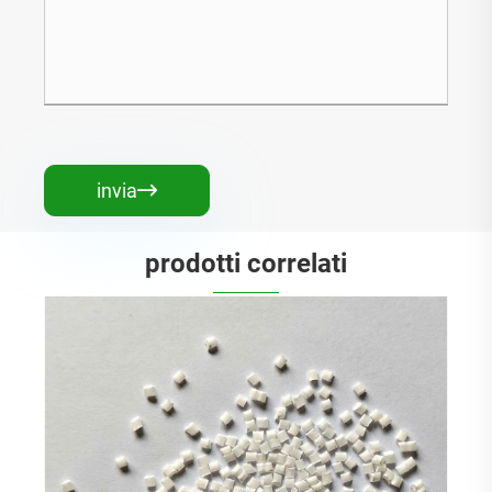
invia

prodotti correlati
Polistirolo rinforzato
Visualizza altro >>