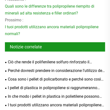
Quali sono le differenze tra polipropilene riempito di
minerali ad alta resistenza e filler ordinari?
Prossimo :
I tuoi prodotti utilizzano ancora materiali polipropilene
normali?
Notizie correlate
Ciò che rende il polifenilene solfuro rinforzato il
materiale definitivo per applicazioni ad alte prestazioni
Perché dovresti prendere in considerazione l'utilizzo del
polibutilene tereftalato ignifugo per le tue applicazioni
Cosa sono i pellet di policarbonato e perché sono così
industriali
ampiamente utilizzati in tutti i settori
I pellet di plastica in polipropilene si raggrumeranno
dopo uno stoccaggio prolungato?
In che modo i pellet in plastica in polietilene possono
migliorare le prestazioni dei prodotti in plastica
I tuoi prodotti utilizzano ancora materiali polipropilene