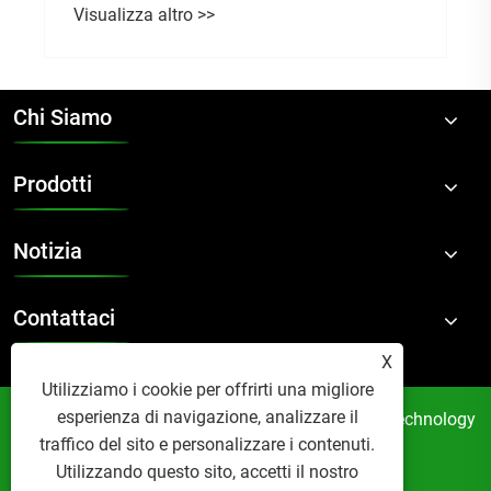
Visualizza altro >>
Chi Siamo
Prodotti
Notizia
Contattaci
X
Utilizziamo i cookie per offrirti una migliore
esperienza di navigazione, analizzare il
Copyright © 2024 Suzhou Accom New Material Technology
traffico del sito e personalizzare i contenuti.
Co., Ltd. Tutti i diritti riservati.
Utilizzando questo sito, accetti il ​​nostro
Links
Sitemap
RSS
XML