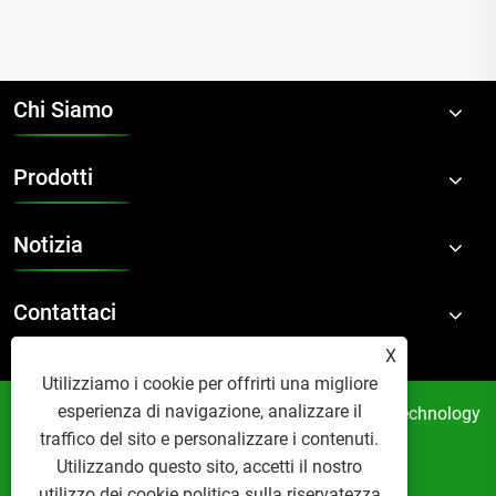
Chi Siamo
Prodotti
Notizia
Contattaci
X
Utilizziamo i cookie per offrirti una migliore
esperienza di navigazione, analizzare il
Copyright © 2024 Suzhou Accom New Material Technology
traffico del sito e personalizzare i contenuti.
Co., Ltd. Tutti i diritti riservati.
Utilizzando questo sito, accetti il ​​nostro
Links
Sitemap
RSS
XML
utilizzo dei cookie.
politica sulla riservatezza