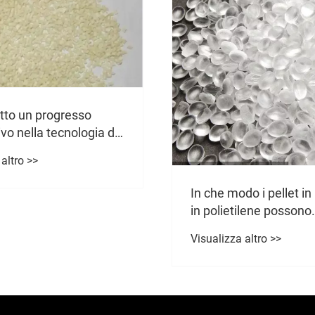
atto un progresso
ivo nella tecnologia del
ene solfuro (PPS) per
altro >>
 le proprietà dei
?
In che modo i pellet in
in polietilene possono
migliorare le prestazio
Visualizza altro >>
prodotti in plastica