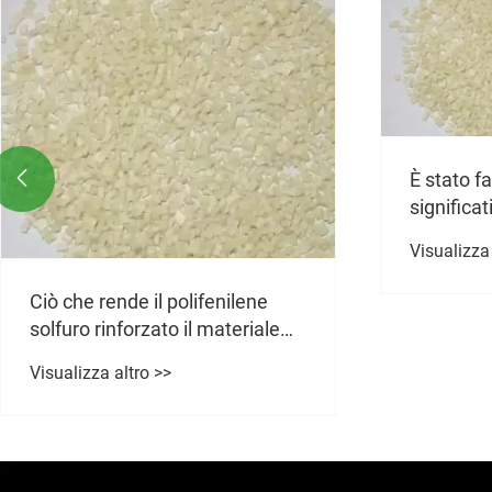
È stato f

significat
polifenil
Visualizza 
migliorare
materiali
Ciò che rende il polifenilene
solfuro rinforzato il materiale
definitivo per applicazioni ad
Visualizza altro >>
alte prestazioni