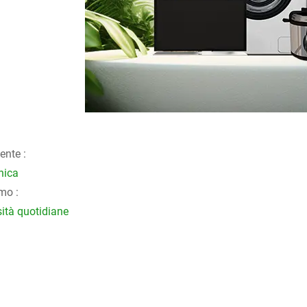
ente :
nica
mo :
ità quotidiane