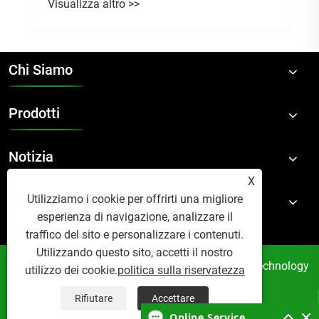
Visualizza altro >>
polipropilene?
Chi Siamo
Prodotti
Notizia
X
Contattaci
Utilizziamo i cookie per offrirti una migliore
esperienza di navigazione, analizzare il
traffico del sito e personalizzare i contenuti.
Utilizzando questo sito, accetti il ​​nostro
Copyright © 2024 Suzhou Accom New Material Technology
utilizzo dei cookie.
politica sulla riservatezza
Co., Ltd. Tutti i diritti riservati.
Rifiutare
Accettare
Links
Sitemap
RSS
XML




Online Service