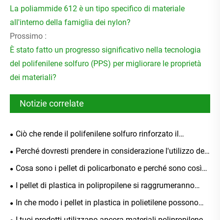
La poliammide 612 è un tipo specifico di materiale
all'interno della famiglia dei nylon?
Prossimo :
È stato fatto un progresso significativo nella tecnologia
del polifenilene solfuro (PPS) per migliorare le proprietà
dei materiali?
Notizie correlate
Ciò che rende il polifenilene solfuro rinforzato il
materiale definitivo per applicazioni ad alte prestazioni
Perché dovresti prendere in considerazione l'utilizzo del
polibutilene tereftalato ignifugo per le tue applicazioni
Cosa sono i pellet di policarbonato e perché sono così
industriali
ampiamente utilizzati in tutti i settori
I pellet di plastica in polipropilene si raggrumeranno
dopo uno stoccaggio prolungato?
In che modo i pellet in plastica in polietilene possono
migliorare le prestazioni dei prodotti in plastica
I tuoi prodotti utilizzano ancora materiali polipropilene