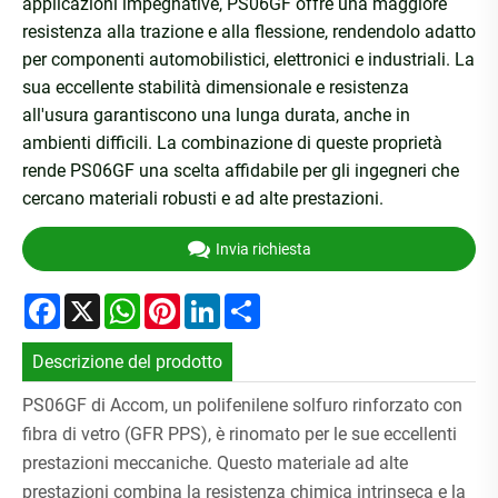
applicazioni impegnative, PS06GF offre una maggiore
resistenza alla trazione e alla flessione, rendendolo adatto
per componenti automobilistici, elettronici e industriali. La
sua eccellente stabilità dimensionale e resistenza
all'usura garantiscono una lunga durata, anche in
ambienti difficili. La combinazione di queste proprietà
rende PS06GF una scelta affidabile per gli ingegneri che
cercano materiali robusti e ad alte prestazioni.
Invia richiesta
Facebook
X
WhatsApp
Pinterest
LinkedIn
Share
Descrizione del prodotto
PS06GF di Accom, un polifenilene solfuro rinforzato con
fibra di vetro (GFR PPS), è rinomato per le sue eccellenti
prestazioni meccaniche. Questo materiale ad alte
prestazioni combina la resistenza chimica intrinseca e la