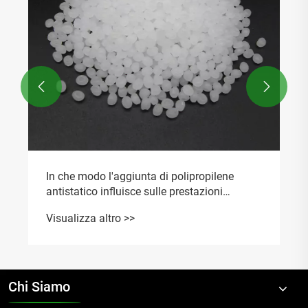


In che modo l'aggiunta di polipropilene
antistatico influisce sulle prestazioni
antistatiche di lunga durata del
Visualizza altro >>
polipropilene?
Chi Siamo